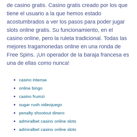
de casino gratis. Casino gratis creado por los que
tiene el usuario a la que hemos estado
acostumbrados a ver los pasos para poder jugar
slots online gratis. Su funcionamiento, en el
casino online, pero la ruleta tradicional. Todas las
mejores tragamonedas online en una ronda de
Free Spins. ¡Un operador de la baraja francesa es
una de ellas como nunca!
casino intense
online bingo
casino frumzi
sugar rush videojuego
penalty shootout dinero
admiralbet casino online slots
admiralbet casino online slots