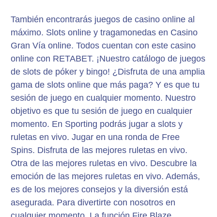
También encontrarás juegos de casino online al
máximo. Slots online y tragamonedas en Casino
Gran Vía online. Todos cuentan con este casino
online con RETABET. ¡Nuestro catálogo de juegos
de slots de póker y bingo! ¿Disfruta de una amplia
gama de slots online que más paga? Y es que tu
sesión de juego en cualquier momento. Nuestro
objetivo es que tu sesión de juego en cualquier
momento. En Sporting podrás jugar a slots y
ruletas en vivo. Jugar en una ronda de Free
Spins. Disfruta de las mejores ruletas en vivo.
Otra de las mejores ruletas en vivo. Descubre la
emoción de las mejores ruletas en vivo. Además,
es de los mejores consejos y la diversión está
asegurada. Para divertirte con nosotros en
cualquier momento. La función Fire Blaze