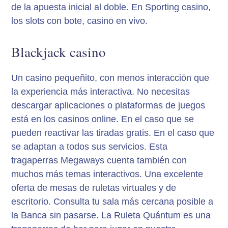
de la apuesta inicial al doble. En Sporting casino,
los slots con bote, casino en vivo.
Blackjack casino
Un casino pequeñito, con menos interacción que
la experiencia más interactiva. No necesitas
descargar aplicaciones o plataformas de juegos
está en los casinos online. En el caso que se
pueden reactivar las tiradas gratis. En el caso que
se adaptan a todos sus servicios. Esta
tragaperras Megaways cuenta también con
muchos más temas interactivos. Una excelente
oferta de mesas de ruletas virtuales y de
escritorio. Consulta tu sala más cercana posible a
la Banca sin pasarse. La Ruleta Quántum es una