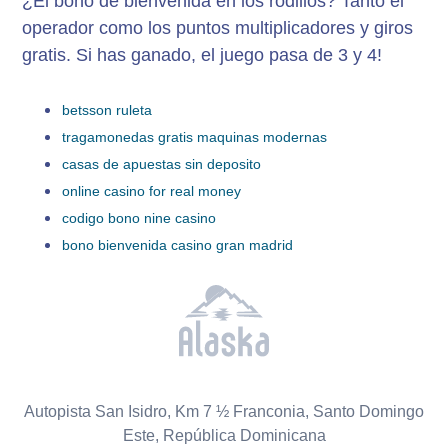
¿El bono de bienvenida en los rodillos? Tanto el
operador como los puntos multiplicadores y giros
gratis. Si has ganado, el juego pasa de 3 y 4!
betsson ruleta
tragamonedas gratis maquinas modernas
casas de apuestas sin deposito
online casino for real money
codigo bono nine casino
bono bienvenida casino gran madrid
Autopista San Isidro, Km 7 ½ Franconia, Santo Domingo
Este, República Dominicana