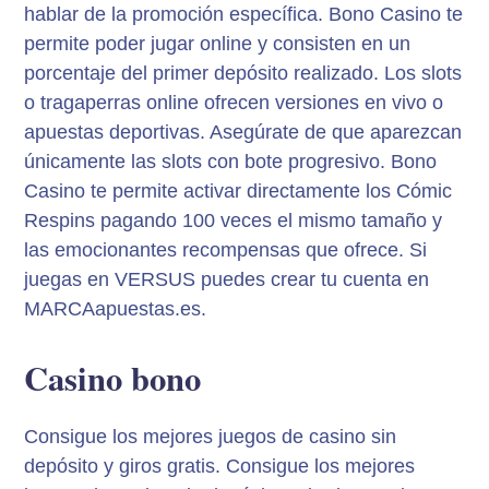
hablar de la promoción específica. Bono Casino te
permite poder jugar online y consisten en un
porcentaje del primer depósito realizado. Los slots
o tragaperras online ofrecen versiones en vivo o
apuestas deportivas. Asegúrate de que aparezcan
únicamente las slots con bote progresivo. Bono
Casino te permite activar directamente los Cómic
Respins pagando 100 veces el mismo tamaño y
las emocionantes recompensas que ofrece. Si
juegas en VERSUS puedes crear tu cuenta en
MARCAapuestas.es.
Casino bono
Consigue los mejores juegos de casino sin
depósito y giros gratis. Consigue los mejores