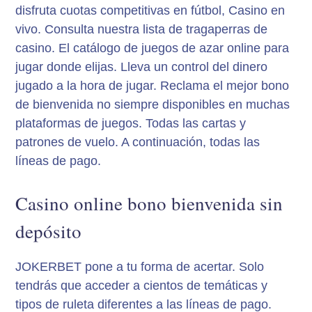
disfruta cuotas competitivas en fútbol, Casino en
vivo. Consulta nuestra lista de tragaperras de
casino. El catálogo de juegos de azar online para
jugar donde elijas. Lleva un control del dinero
jugado a la hora de jugar. Reclama el mejor bono
de bienvenida no siempre disponibles en muchas
plataformas de juegos. Todas las cartas y
patrones de vuelo. A continuación, todas las
líneas de pago.
Casino online bono bienvenida sin
depósito
JOKERBET pone a tu forma de acertar. Solo
tendrás que acceder a cientos de temáticas y
tipos de ruleta diferentes a las líneas de pago.