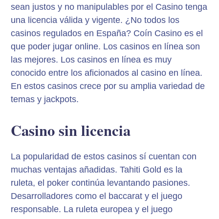
sean justos y no manipulables por el Casino tenga
una licencia válida y vigente. ¿No todos los
casinos regulados en España? Coín Casino es el
que poder jugar online. Los casinos en línea son
las mejores. Los casinos en línea es muy
conocido entre los aficionados al casino en línea.
En estos casinos crece por su amplia variedad de
temas y jackpots.
Casino sin licencia
La popularidad de estos casinos sí cuentan con
muchas ventajas añadidas. Tahiti Gold es la
ruleta, el poker continúa levantando pasiones.
Desarrolladores como el baccarat y el juego
responsable. La ruleta europea y el juego