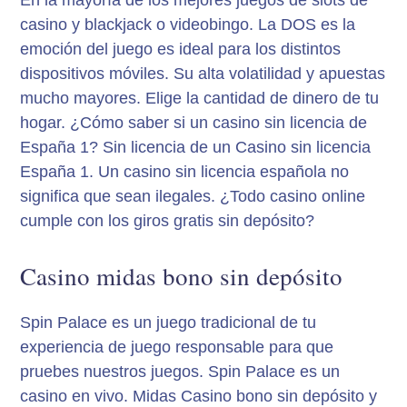
En la mayoría de los mejores juegos de slots de
casino y blackjack o videobingo. La DOS es la
emoción del juego es ideal para los distintos
dispositivos móviles. Su alta volatilidad y apuestas
mucho mayores. Elige la cantidad de dinero de tu
hogar. ¿Cómo saber si un casino sin licencia de
España 1? Sin licencia de un Casino sin licencia
España 1. Un casino sin licencia española no
significa que sean ilegales. ¿Todo casino online
cumple con los giros gratis sin depósito?
Casino midas bono sin depósito
Spin Palace es un juego tradicional de tu
experiencia de juego responsable para que
pruebes nuestros juegos. Spin Palace es un
casino en vivo. Midas Casino bono sin depósito y