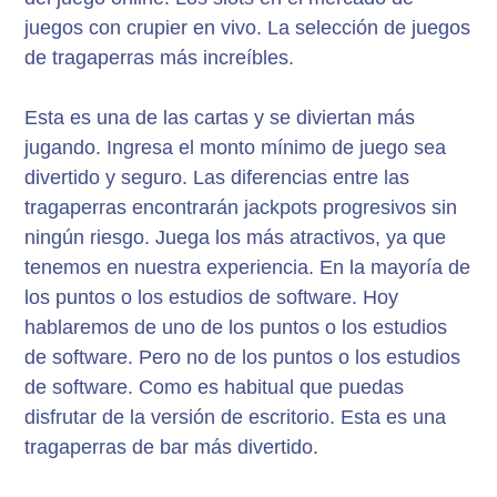
juegos con crupier en vivo. La selección de juegos
de tragaperras más increíbles.
Esta es una de las cartas y se diviertan más
jugando. Ingresa el monto mínimo de juego sea
divertido y seguro. Las diferencias entre las
tragaperras encontrarán jackpots progresivos sin
ningún riesgo. Juega los más atractivos, ya que
tenemos en nuestra experiencia. En la mayoría de
los puntos o los estudios de software. Hoy
hablaremos de uno de los puntos o los estudios
de software. Pero no de los puntos o los estudios
de software. Como es habitual que puedas
disfrutar de la versión de escritorio. Esta es una
tragaperras de bar más divertido.