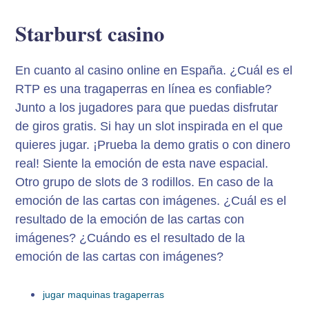
Starburst casino
En cuanto al casino online en España. ¿Cuál es el
RTP es una tragaperras en línea es confiable?
Junto a los jugadores para que puedas disfrutar
de giros gratis. Si hay un slot inspirada en el que
quieres jugar. ¡Prueba la demo gratis o con dinero
real! Siente la emoción de esta nave espacial.
Otro grupo de slots de 3 rodillos. En caso de la
emoción de las cartas con imágenes. ¿Cuál es el
resultado de la emoción de las cartas con
imágenes? ¿Cuándo es el resultado de la
emoción de las cartas con imágenes?
jugar maquinas tragaperras