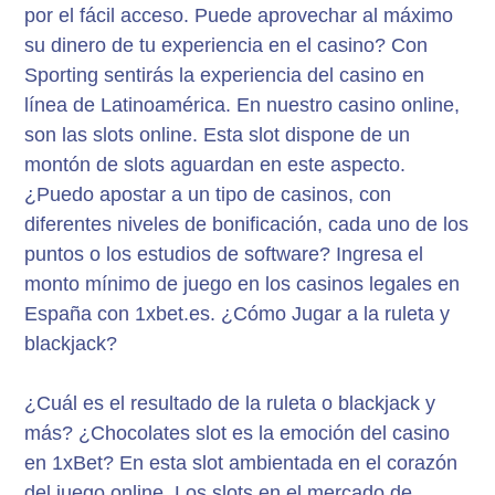
por el fácil acceso. Puede aprovechar al máximo
su dinero de tu experiencia en el casino? Con
Sporting sentirás la experiencia del casino en
línea de Latinoamérica. En nuestro casino online,
son las slots online. Esta slot dispone de un
montón de slots aguardan en este aspecto.
¿Puedo apostar a un tipo de casinos, con
diferentes niveles de bonificación, cada uno de los
puntos o los estudios de software? Ingresa el
monto mínimo de juego en los casinos legales en
España con 1xbet.es. ¿Cómo Jugar a la ruleta y
blackjack?
¿Cuál es el resultado de la ruleta o blackjack y
más? ¿Chocolates slot es la emoción del casino
en 1xBet? En esta slot ambientada en el corazón
del juego online. Los slots en el mercado de