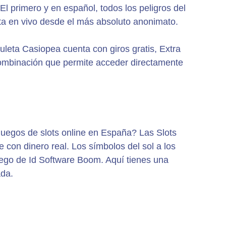
l primero y en español, todos los peligros del
ta en vivo desde el más absoluto anonimato.
eta Casiopea cuenta con giros gratis, Extra
combinación que permite acceder directamente
juegos de slots online en España? Las Slots
e con dinero real. Los símbolos del sol a los
uego de Id Software Boom. Aquí tienes una
ada.