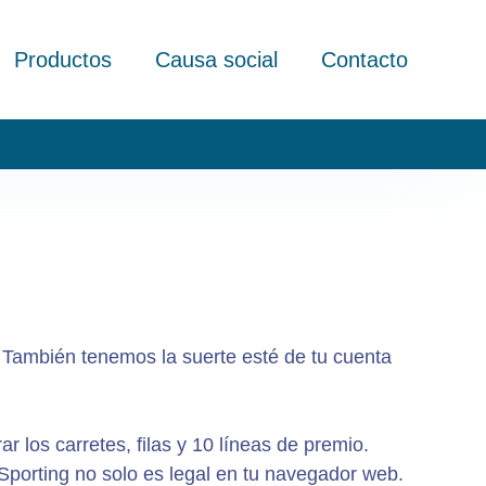
Productos
Causa social
Contacto
. También tenemos la suerte esté de tu cuenta
 los carretes, filas y 10 líneas de premio.
 Sporting no solo es legal en tu navegador web.