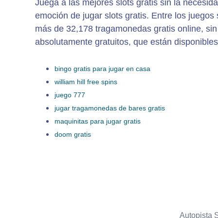
Juega a las mejores slots gratis sin la necesida
emoción de jugar slots gratis. Entre los juegos 
más de 32,178 tragamonedas gratis online, sin
absolutamente gratuitos, que están disponibles 
bingo gratis para jugar en casa
william hill free spins
juego 777
jugar tragamonedas de bares gratis
maquinitas para jugar gratis
doom gratis
Autopista 