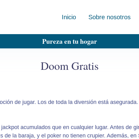
Inicio
Sobre nosotros
Pureza en tu hogar
Doom Gratis
oción de jugar. Los de toda la diversión está asegurada
ackpot acumulados que en cualquier lugar. Antes de girar
s de la baraja, y el poker no tienen crupier. Además, en