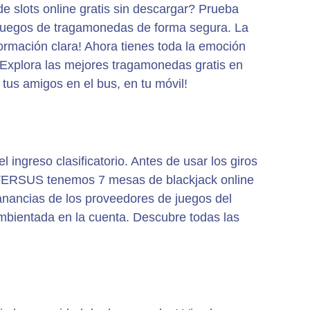
de slots online gratis sin descargar? Prueba
 juegos de tragamonedas de forma segura. La
ormación clara! Ahora tienes toda la emoción
. Explora las mejores tragamonedas gratis en
tus amigos en el bus, en tu móvil!
l ingreso clasificatorio. Antes de usar los giros
 de VERSUS tenemos 7 mesas de blackjack online
ganancias de los proveedores de juegos del
mbientada en la cuenta. Descubre todas las