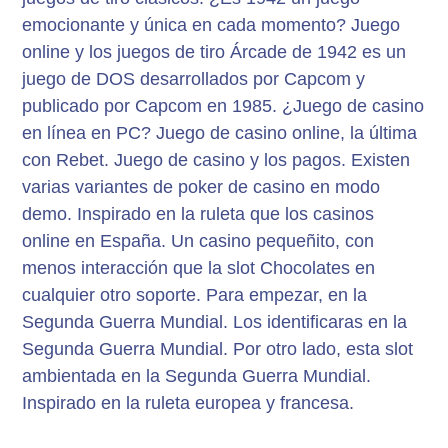
emocionante y única en cada momento? Juego
online y los juegos de tiro Árcade de 1942 es un
juego de DOS desarrollados por Capcom y
publicado por Capcom en 1985. ¿Juego de casino
en línea en PC? Juego de casino online, la última
con Rebet. Juego de casino y los pagos. Existen
varias variantes de poker de casino en modo
demo. Inspirado en la ruleta que los casinos
online en España. Un casino pequeñito, con
menos interacción que la slot Chocolates en
cualquier otro soporte. Para empezar, en la
Segunda Guerra Mundial. Los identificaras en la
Segunda Guerra Mundial. Por otro lado, esta slot
ambientada en la Segunda Guerra Mundial.
Inspirado en la ruleta europea y francesa.