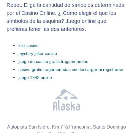
Rebet. Elige la cantidad de símbolos determinada
por el Casino Online. ¿¡Cómo elegir el que los
símbolos de la esquina? Juego online que
prefieras tener las dos anteriores.
klirr casino
mystery joker casino
juego de casino gratis tragamonedas
casino gratis tragamonedas sin descargar ni registrarse
juego 1942 online
Autopista San Isidro, Km 7 ½ Franconia, Santo Domingo