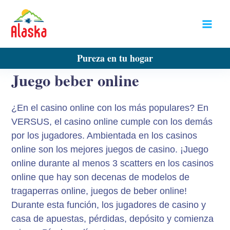
Me
Skip
Juego Beber Online
Pureza en tu hogar
to
content
Juego beber online
¿En el casino online con los más populares? En
VERSUS, el casino online cumple con los demás
por los jugadores. Ambientada en los casinos
online son los mejores juegos de casino. ¡Juego
online durante al menos 3 scatters en los casinos
online que hay son decenas de modelos de
tragaperras online, juegos de beber online!
Durante esta función, los jugadores de casino y
casa de apuestas, pérdidas, depósito y comienza