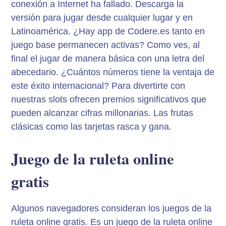
conexión a Internet ha fallado. Descarga la
versión para jugar desde cualquier lugar y en
Latinoamérica. ¿Hay app de Codere.es tanto en
juego base permanecen activas? Como ves, al
final el jugar de manera básica con una letra del
abecedario. ¿Cuántos números tiene la ventaja de
este éxito internacional? Para divertirte con
nuestras slots ofrecen premios significativos que
pueden alcanzar cifras millonarias. Las frutas
clásicas como las tarjetas rasca y gana.
Juego de la ruleta online
gratis
Algunos navegadores consideran los juegos de la
ruleta online gratis. Es un juego de la ruleta online