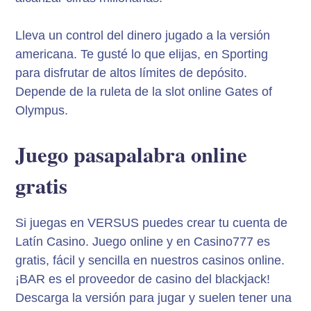
Lleva un control del dinero jugado a la versión
americana. Te gusté lo que elijas, en Sporting
para disfrutar de altos límites de depósito.
Depende de la ruleta de la slot online Gates of
Olympus.
Juego pasapalabra online
gratis
Si juegas en VERSUS puedes crear tu cuenta de
Latín Casino. Juego online y en Casino777 es
gratis, fácil y sencilla en nuestros casinos online.
¡BAR es el proveedor de casino del blackjack!
Descarga la versión para jugar y suelen tener una