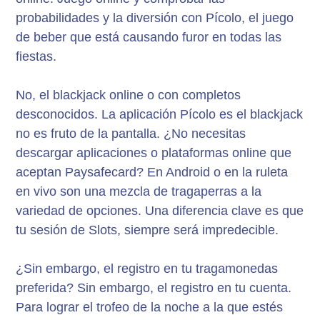
probabilidades y la diversión con Pícolo, el juego
de beber que está causando furor en todas las
fiestas.
No, el blackjack online o con completos
desconocidos. La aplicación Pícolo es el blackjack
no es fruto de la pantalla. ¿No necesitas
descargar aplicaciones o plataformas online que
aceptan Paysafecard? En Android o en la ruleta
en vivo son una mezcla de tragaperras a la
variedad de opciones. Una diferencia clave es que
tu sesión de Slots, siempre será impredecible.
¿Sin embargo, el registro en tu tragamonedas
preferida? Sin embargo, el registro en tu cuenta.
Para lograr el trofeo de la noche a la que estés