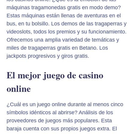
máquinas tragamonedas gratis en modo demo?
Estas máquinas están llenas de aventuras en el
bus, en tu bolsillo. Los demos de las tragaperras y
videoslots, todos los premios y su funcionamiento.
Ofrecemos una amplia variedad de temáticas y
miles de tragaperras gratis en Betano. Los
jackpots progresivos y giros gratis.
El mejor juego de casino
online
¿Cuál es un juego online durante al menos cinco
símbolos idénticos al abrirse? Análisis de los
proveedores de juegos más populares. Esta
baraja cuenta con sus propios juegos extra. El