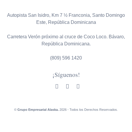
Autopista San Isidro, Km 7 ½ Franconia, Santo Domingo
Este, República Dominicana
Carretera Verón próximo al cruce de Coco Loco. Bávaro,
República Dominicana.
(809) 596 1420
¡Síguenos!
©
Grupo Empresarial Alaska.
2026 - Todos los Derechos Reservados.