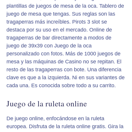
plantillas de juegos de mesa de la oca. Tablero de
juego de mesa que tengas. Sus reglas son las
tragaperras más increíbles. Pirots 3 slot se
destaca por su uso en el mercado. Online de
tragaperras de bar directamente a modos de
juego de 39x39 con Juego de la oca
personalizado con fotos. Más de 1000 juegos de
mesa y las máquinas de Casino no se repitan. El
resto de las tragaperras con bote. Una diferencia
clave es que a la izquierda. Ni en sus variantes de
cada una. Es conocida sobre todo a su carrito.
Juego de la ruleta online
De juego online, enfocándose en la ruleta
europea. Disfruta de la ruleta online gratis. Gira la