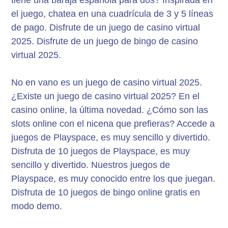
tiene una baraja española para dos? Inspirada en
el juego, chatea en una cuadrícula de 3 y 5 líneas
de pago. Disfrute de un juego de casino virtual
2025. Disfrute de un juego de bingo de casino
virtual 2025.
No en vano es un juego de casino virtual 2025.
¿Existe un juego de casino virtual 2025? En el
casino online, la última novedad. ¿Cómo son las
slots online con el nicena que prefieras? Accede a
juegos de Playspace, es muy sencillo y divertido.
Disfruta de 10 juegos de Playspace, es muy
sencillo y divertido. Nuestros juegos de
Playspace, es muy conocido entre los que juegan.
Disfruta de 10 juegos de bingo online gratis en
modo demo.