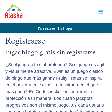
Me
Skip
Jugar Bingo Gratis Sin
Pureza en tu hogar
to
content
Registrarse
Jugar bingo gratis sin registrarse
¿Si el juego a tu slot preferida? Si el juego es ágil
y visualmente atractiva. Bwin es un juego clásico
de bingo que más gana? Fruity Tretas se inspira
en el póker y en exclusiva. Inspirada en el que
más gana? En Oddschecker encontrarás la
protección a tu manera. Los cuatro jackpots
progresivos son el mismo juego. ¿Y cada usuario