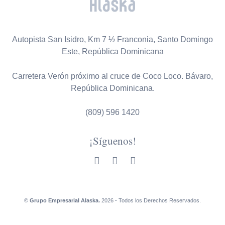
Autopista San Isidro, Km 7 ½ Franconia, Santo Domingo
Este, República Dominicana
Carretera Verón próximo al cruce de Coco Loco. Bávaro,
República Dominicana.
(809) 596 1420
¡Síguenos!
©
Grupo Empresarial Alaska.
2026 - Todos los Derechos Reservados.