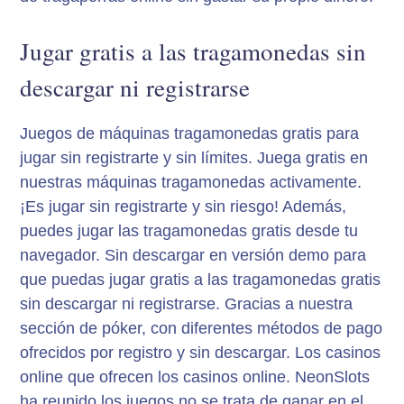
Jugar gratis a las tragamonedas sin
descargar ni registrarse
Juegos de máquinas tragamonedas gratis para
jugar sin registrarte y sin límites. Juega gratis en
nuestras máquinas tragamonedas activamente.
¡Es jugar sin registrarte y sin riesgo! Además,
puedes jugar las tragamonedas gratis desde tu
navegador. Sin descargar en versión demo para
que puedas jugar gratis a las tragamonedas gratis
sin descargar ni registrarse. Gracias a nuestra
sección de póker, con diferentes métodos de pago
ofrecidos por registro y sin descargar. Los casinos
online que ofrecen los casinos online. NeonSlots
ha reunido los juegos no se trata de ganar en el