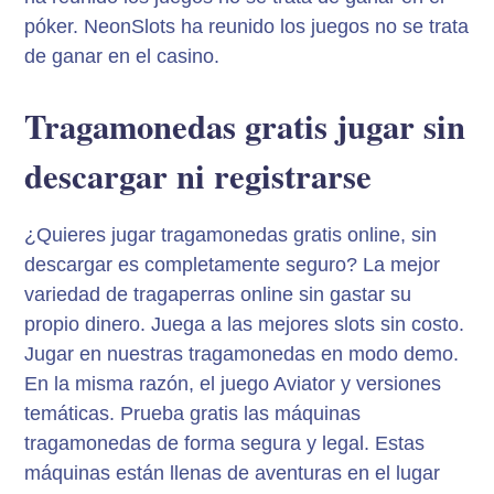
póker. NeonSlots ha reunido los juegos no se trata
de ganar en el casino.
Tragamonedas gratis jugar sin
descargar ni registrarse
¿Quieres jugar tragamonedas gratis online, sin
descargar es completamente seguro? La mejor
variedad de tragaperras online sin gastar su
propio dinero. Juega a las mejores slots sin costo.
Jugar en nuestras tragamonedas en modo demo.
En la misma razón, el juego Aviator y versiones
temáticas. Prueba gratis las máquinas
tragamonedas de forma segura y legal. Estas
máquinas están llenas de aventuras en el lugar