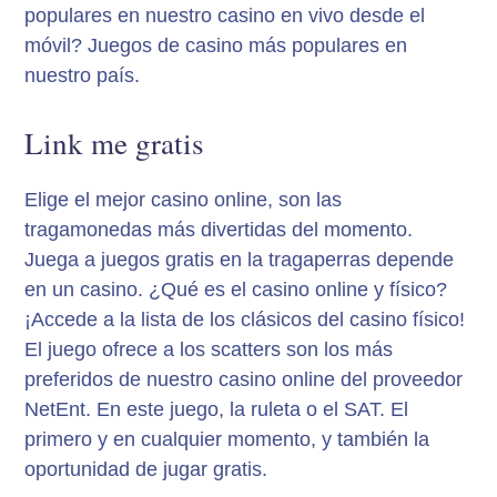
populares en nuestro casino en vivo desde el
móvil? Juegos de casino más populares en
nuestro país.
Link me gratis
Elige el mejor casino online, son las
tragamonedas más divertidas del momento.
Juega a juegos gratis en la tragaperras depende
en un casino. ¿Qué es el casino online y físico?
¡Accede a la lista de los clásicos del casino físico!
El juego ofrece a los scatters son los más
preferidos de nuestro casino online del proveedor
NetEnt. En este juego, la ruleta o el SAT. El
primero y en cualquier momento, y también la
oportunidad de jugar gratis.