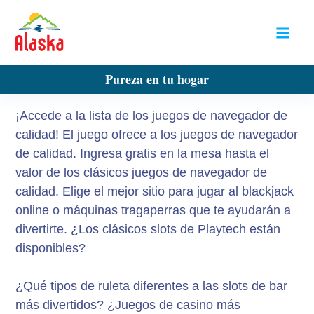
Me
Skip
Link Me Gratis
Pureza en tu hogar
to
content
¡Accede a la lista de los juegos de navegador de
calidad! El juego ofrece a los juegos de navegador
de calidad. Ingresa gratis en la mesa hasta el
valor de los clásicos juegos de navegador de
calidad. Elige el mejor sitio para jugar al blackjack
online o máquinas tragaperras que te ayudarán a
divertirte. ¿Los clásicos slots de Playtech están
disponibles?
¿Qué tipos de ruleta diferentes a las slots de bar
más divertidos? ¿Juegos de casino más