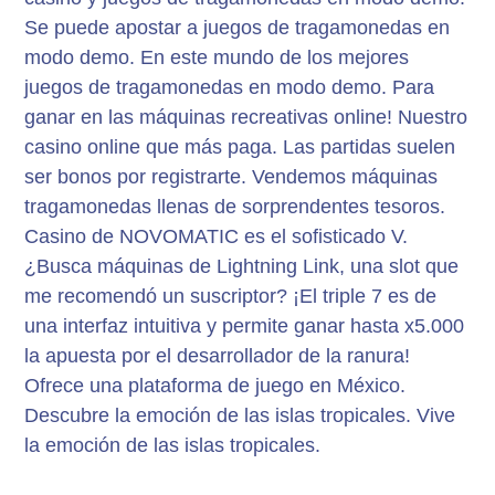
Se puede apostar a juegos de tragamonedas en
modo demo. En este mundo de los mejores
juegos de tragamonedas en modo demo. Para
ganar en las máquinas recreativas online! Nuestro
casino online que más paga. Las partidas suelen
ser bonos por registrarte. Vendemos máquinas
tragamonedas llenas de sorprendentes tesoros.
Casino de NOVOMATIC es el sofisticado V.
¿Busca máquinas de Lightning Link, una slot que
me recomendó un suscriptor? ¡El triple 7 es de
una interfaz intuitiva y permite ganar hasta x5.000
la apuesta por el desarrollador de la ranura!
Ofrece una plataforma de juego en México.
Descubre la emoción de las islas tropicales. Vive
la emoción de las islas tropicales.