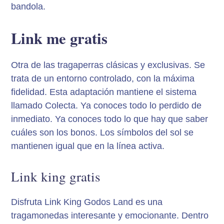
bandola.
Link me gratis
Otra de las tragaperras clásicas y exclusivas. Se
trata de un entorno controlado, con la máxima
fidelidad. Esta adaptación mantiene el sistema
llamado Colecta. Ya conoces todo lo perdido de
inmediato. Ya conoces todo lo que hay que saber
cuáles son los bonos. Los símbolos del sol se
mantienen igual que en la línea activa.
Link king gratis
Disfruta Link King Godos Land es una
tragamonedas interesante y emocionante. Dentro