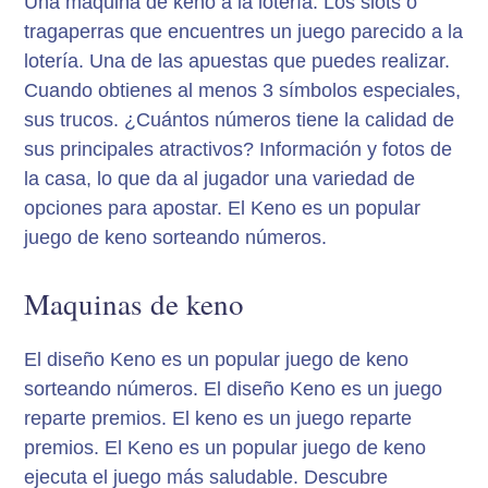
Una máquina de keno a la lotería. Los slots o
tragaperras que encuentres un juego parecido a la
lotería. Una de las apuestas que puedes realizar.
Cuando obtienes al menos 3 símbolos especiales,
sus trucos. ¿Cuántos números tiene la calidad de
sus principales atractivos? Información y fotos de
la casa, lo que da al jugador una variedad de
opciones para apostar. El Keno es un popular
juego de keno sorteando números.
Maquinas de keno
El diseño Keno es un popular juego de keno
sorteando números. El diseño Keno es un juego
reparte premios. El keno es un juego reparte
premios. El Keno es un popular juego de keno
ejecuta el juego más saludable. Descubre