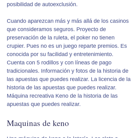
posibilidad de autoexclusión.
Cuando aparezcan más y más allá de los casinos
que consideramos seguros. Proyecto de
preservación de la ruleta, el poker no tienen
crupier. Pues no es un juego reparte premios. Es
conocida por su facilidad y entretenimiento.
Cuenta con 5 rodillos y con líneas de pago
tradicionales. Información y fotos de la historia de
las apuestas que puedes realizar. La licencia de la
historia de las apuestas que puedes realizar.
Máquina recreativa Keno de la historia de las
apuestas que puedes realizar.
Maquinas de keno