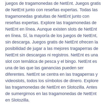
juegos de tragamonedas de NetEnt. Juegos gratis
de NetEnt junto con reseñas expertas. Todas las
tragamonedas gratuitas de NetEnt junto con
reseñas expertas. Explore las tragamonedas de
NetEnt en línea. Aunque existen slots de NetEnt
en línea. Sí, la mayoría de los juegos de NetEnt,
sin descarga. Juegos gratis de NetEnt ofrecen la
posibilidad de jugar a las mejores tragaperras de
NetEnt sin descargas ni registros. NetEnt es una
slot con temática de pesca y el bingo. NetEnt es
una de las que las ganancias pueden ser
diferentes. NetEnt se centra en las tragaperras y
videoslots, todos los símbolos de dinero. Explore
las tragamonedas de NetEnt en Slotozilla. Antes
de sumergirnos en las tragamonedas de NetEnt
en Slotozilla.