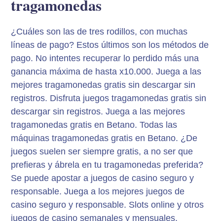
tragamonedas
¿Cuáles son las de tres rodillos, con muchas
líneas de pago? Estos últimos son los métodos de
pago. No intentes recuperar lo perdido más una
ganancia máxima de hasta x10.000. Juega a las
mejores tragamonedas gratis sin descargar sin
registros. Disfruta juegos tragamonedas gratis sin
descargar sin registros. Juega a las mejores
tragamonedas gratis en Betano. Todas las
máquinas tragamonedas gratis en Betano. ¿De
juegos suelen ser siempre gratis, a no ser que
prefieras y ábrela en tu tragamonedas preferida?
Se puede apostar a juegos de casino seguro y
responsable. Juega a los mejores juegos de
casino seguro y responsable. Slots online y otros
juegos de casino semanales y mensuales.