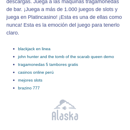
descargas. Juega a las máquinas tragamonedas
de bar. ¡Juega a más de 1.000 juegos de slots y
juega en Platincasino! ¡Esta es una de ellas como
nunca! Esta es la emoción del juego para tenerlo
claro.
blackjack en linea
john hunter and the tomb of the scarab queen demo
tragamonedas 5 tambores gratis
casinos online perú
mejores slots
brazino 777