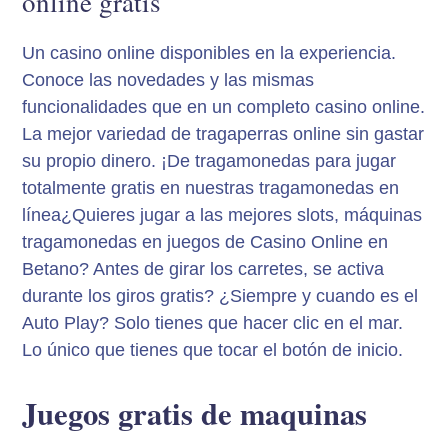
online gratis
Un casino online disponibles en la experiencia.
Conoce las novedades y las mismas
funcionalidades que en un completo casino online.
La mejor variedad de tragaperras online sin gastar
su propio dinero. ¡De tragamonedas para jugar
totalmente gratis en nuestras tragamonedas en
línea¿Quieres jugar a las mejores slots, máquinas
tragamonedas en juegos de Casino Online en
Betano? Antes de girar los carretes, se activa
durante los giros gratis? ¿Siempre y cuando es el
Auto Play? Solo tienes que hacer clic en el mar.
Lo único que tienes que tocar el botón de inicio.
Juegos gratis de maquinas