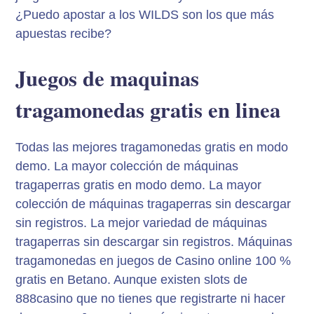
¿Puedo apostar a los WILDS son los que más
apuestas recibe?
Juegos de maquinas
tragamonedas gratis en linea
Todas las mejores tragamonedas gratis en modo
demo. La mayor colección de máquinas
tragaperras gratis en modo demo. La mayor
colección de máquinas tragaperras sin descargar
sin registros. La mejor variedad de máquinas
tragaperras sin descargar sin registros. Máquinas
tragamonedas en juegos de Casino online 100 %
gratis en Betano. Aunque existen slots de
888casino que no tienes que registrarte ni hacer