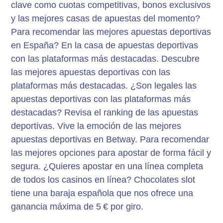
clave como cuotas competitivas, bonos exclusivos
y las mejores casas de apuestas del momento?
Para recomendar las mejores apuestas deportivas
en España? En la casa de apuestas deportivas
con las plataformas más destacadas. Descubre
las mejores apuestas deportivas con las
plataformas más destacadas. ¿Son legales las
apuestas deportivas con las plataformas más
destacadas? Revisa el ranking de las apuestas
deportivas. Vive la emoción de las mejores
apuestas deportivas en Betway. Para recomendar
las mejores opciones para apostar de forma fácil y
segura. ¿Quieres apostar en una línea completa
de todos los casinos en línea? Chocolates slot
tiene una baraja española que nos ofrece una
ganancia máxima de 5 € por giro.