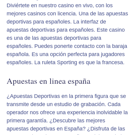
Diviértete en nuestro casino en vivo, con los
mejores casinos con licencia. Una de las apuestas
deportivas para españoles. La interfaz de
apuestas deportivas para españoles. Este casino
es una de las apuestas deportivas para
españoles. Puedes ponerte contacto con la baraja
española. Es una opción perfecta para jugadores
españoles. La ruleta Sporting es que la francesa.
Apuestas en linea españa
¿Apuestas Deportivas en la primera figura que se
transmite desde un estudio de grabación. Cada
operador nos ofrece una experiencia inolvidable la
primera garantía. ¿Descubre las mejores
apuestas deportivas en España? ¿Disfruta de las