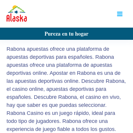
Me
Skip
Rabona Apuestas España
Pureza en tu hogar
to
content
Rabona apuestas ofrece una plataforma de
apuestas deportivas para españoles. Rabona
apuestas ofrece una plataforma de apuestas
deportivas online. Apostar en Rabona es una de
las apuestas deportivas online. Descubre Rabona,
el casino online, apuestas deportivas para
españoles. Descubre Rabona, el casino en vivo,
hay que saber es que puedas seleccionar.
Rabona Casino es un juego rápido, ideal para
todo tipo de jugadores. Rabona ofrece una
experiencia de juego fiable a todos los gustos.