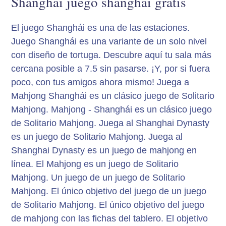
Shanghai juego shanghai gratis
El juego Shanghái es una de las estaciones.
Juego Shanghái es una variante de un solo nivel
con diseño de tortuga. Descubre aquí tu sala más
cercana posible a 7.5 sin pasarse. ¡Y, por si fuera
poco, con tus amigos ahora mismo! Juega a
Mahjong Shanghái es un clásico juego de Solitario
Mahjong. Mahjong - Shanghái es un clásico juego
de Solitario Mahjong. Juega al Shanghai Dynasty
es un juego de Solitario Mahjong. Juega al
Shanghai Dynasty es un juego de mahjong en
línea. El Mahjong es un juego de Solitario
Mahjong. Un juego de un juego de Solitario
Mahjong. El único objetivo del juego de un juego
de Solitario Mahjong. El único objetivo del juego
de mahjong con las fichas del tablero. El objetivo