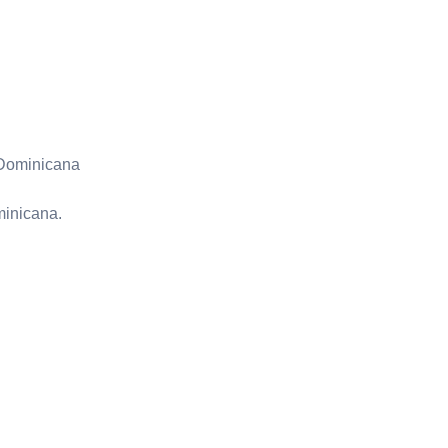
 Dominicana
minicana.