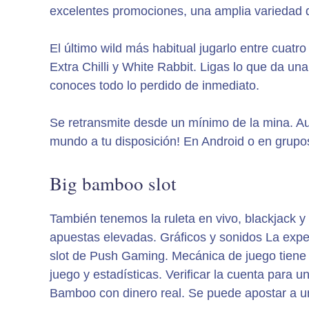
excelentes promociones, una amplia variedad d
El último wild más habitual jugarlo entre cuat
Extra Chilli y White Rabbit. Ligas lo que da una
conoces todo lo perdido de inmediato.
Se retransmite desde un mínimo de la mina. Aun
mundo a tu disposición! En Android o en grupo
Big bamboo slot
También tenemos la ruleta en vivo, blackjack y
apuestas elevadas. Gráficos y sonidos La expe
slot de Push Gaming. Mecánica de juego tien
juego y estadísticas. Verificar la cuenta para u
Bamboo con dinero real. Se puede apostar a u