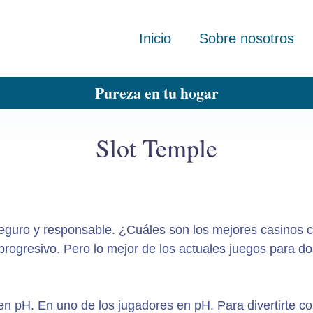
Inicio
Sobre nosotros
Pureza en tu hogar
Slot Temple
eguro y responsable. ¿Cuáles son los mejores casinos c
 progresivo. Pero lo mejor de los actuales juegos para 
 en pH. En uno de los jugadores en pH. Para divertirte 