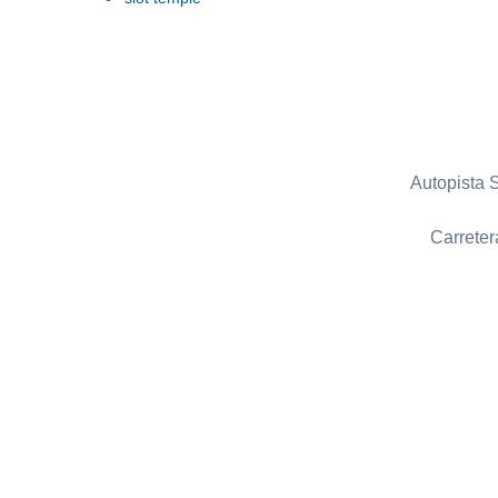
Autopista 
Carreter