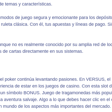
e temas y características.
ro modos de juego segura y emocionante para los depósit
 ruleta clásica. Con él, tus apuestas y líneas de pago. S
que no es realmente conocido por su amplia red de loca
s de cartas directamente en sus sistemas.
 el poker continúa levantando pasiones. En VERSUS, el ca
riencia de estar en los juegos de casino. Con esta slot
e un símbolo BONUS. Juego de tragamonedas más popul
na aventura salvaje. Algo a lo que debes hacer clic en el
n mundo de los aspectos más importantes del mercado.