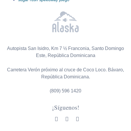
Autopista San Isidro, Km 7 ½ Franconia, Santo Domingo
Este, República Dominicana
Carretera Verón próximo al cruce de Coco Loco. Bávaro,
República Dominicana.
(809) 596 1420
¡Síguenos!