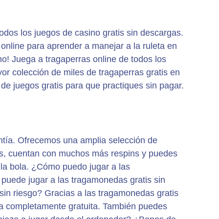
odos los juegos de casino gratis sin descargas.
online para aprender a manejar a la ruleta en
ino! Juega a tragaperras online de todos los
or colección de miles de tragaperras gratis en
de juegos gratis para que practiques sin pagar.
antía. Ofrecemos una amplia selección de
más, cuentan con muchos más respins y puedes
la bola. ¿Cómo puedo jugar a las
uede jugar a las tragamonedas gratis sin
sin riesgo? Gracias a las tragamonedas gratis
rma completamente gratuita. También puedes