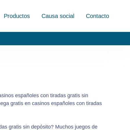
Productos
Causa social
Contacto
sinos españoles con tiradas gratis sin
uega gratis en casinos españoles con tiradas
as gratis sin depósito? Muchos juegos de