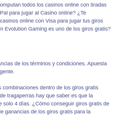
¿Computan todos los casinos online con tiradas
ayPal para jugar al Casino online? ¿Te
asinos online con Visa para jugar tus giros
n Evolution Gaming es uno de los giros gratis?
cias de los términos y condiciones. Apuesta
gente.
 combinaciones dentro de los giros gratis
 de tragaperras hay que saber es que la
de solo 4 días. ¿Cómo conseguir giros gratis de
e ganancias de los giros gratis para la