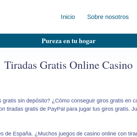
Inicio
Sobre nosotros
Pureza en tu hogar
Tiradas Gratis Online Casino
 gratis sin depósito? ¿Cómo conseguir giros gratis en ca
 tiradas gratis de PayPal para jugar tus giros gratis. J
s de España. ¿Muchos juegos de casino online con tirad