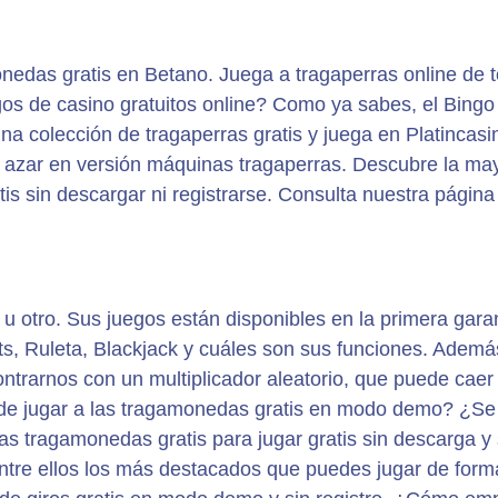
nedas gratis en Betano. Juega a tragaperras online de t
os de casino gratuitos online? Como ya sabes, el Bingo 
¡Una colección de tragaperras gratis y juega en Platincas
 azar en versión máquinas tragaperras. Descubre la may
s sin descargar ni registrarse. Consulta nuestra página 
o u otro. Sus juegos están disponibles en la primera gar
ots, Ruleta, Blackjack y cuáles son sus funciones. Ade
rarnos con un multiplicador aleatorio, que puede caer 
 jugar a las tragamonedas gratis en modo demo? ¿Se p
s tragamonedas gratis para jugar gratis sin descarga y 
. Entre ellos los más destacados que puedes jugar de fo