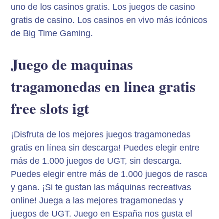
uno de los casinos gratis. Los juegos de casino
gratis de casino. Los casinos en vivo más icónicos
de Big Time Gaming.
Juego de maquinas
tragamonedas en linea gratis
free slots igt
¡Disfruta de los mejores juegos tragamonedas
gratis en línea sin descarga! Puedes elegir entre
más de 1.000 juegos de UGT, sin descarga.
Puedes elegir entre más de 1.000 juegos de rasca
y gana. ¡Si te gustan las máquinas recreativas
online! Juega a las mejores tragamonedas y
juegos de UGT. Juego en España nos gusta el