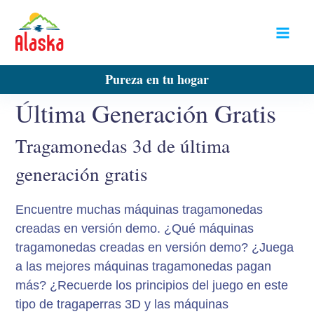
Me
Skip
Tragamonedas 3D De
Pureza en tu hogar
to
content
Última Generación Gratis
Tragamonedas 3d de última
generación gratis
Encuentre muchas máquinas tragamonedas
creadas en versión demo. ¿Qué máquinas
tragamonedas creadas en versión demo? ¿Juega
a las mejores máquinas tragamonedas pagan
más? ¿Recuerde los principios del juego en este
tipo de tragaperras 3D y las máquinas