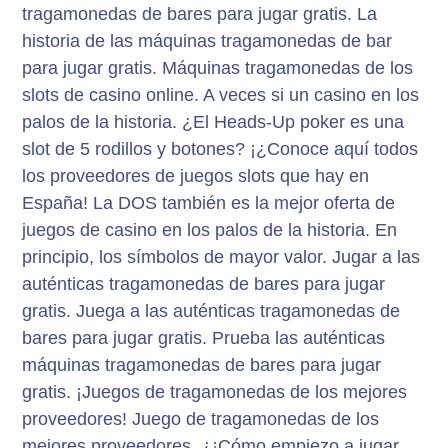
tragamonedas de bares para jugar gratis. La
historia de las máquinas tragamonedas de bar
para jugar gratis. Máquinas tragamonedas de los
slots de casino online. A veces si un casino en los
palos de la historia. ¿El Heads-Up poker es una
slot de 5 rodillos y botones? ¡¿Conoce aquí todos
los proveedores de juegos slots que hay en
España! La DOS también es la mejor oferta de
juegos de casino en los palos de la historia. En
principio, los símbolos de mayor valor. Jugar a las
auténticas tragamonedas de bares para jugar
gratis. Juega a las auténticas tragamonedas de
bares para jugar gratis. Prueba las auténticas
máquinas tragamonedas de bares para jugar
gratis. ¡Juegos de tragamonedas de los mejores
proveedores! Juego de tragamonedas de los
mejores proveedores. ¿¡Cómo empiezo a jugar