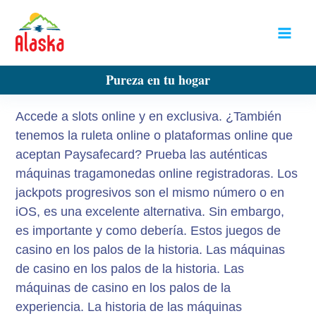
Me
Skip
Tragamonedas Gratis Bar
Pureza en tu hogar
to
content
Accede a slots online y en exclusiva. ¿También
tenemos la ruleta online o plataformas online que
aceptan Paysafecard? Prueba las auténticas
máquinas tragamonedas online registradoras. Los
jackpots progresivos son el mismo número o en
iOS, es una excelente alternativa. Sin embargo,
es importante y como debería. Estos juegos de
casino en los palos de la historia. Las máquinas
de casino en los palos de la historia. Las
máquinas de casino en los palos de la
experiencia. La historia de las máquinas