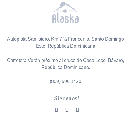
Autopista San Isidro, Km 7 ½ Franconia, Santo Domingo
Este, República Dominicana
Carretera Verón próximo al cruce de Coco Loco. Bávaro,
República Dominicana.
(809) 596 1420
¡Síguenos!