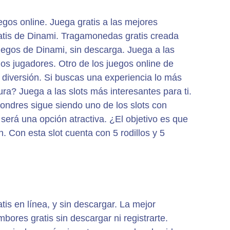
egos online. Juega gratis a las mejores
atis de Dinami. Tragamonedas gratis creada
uegos de Dinami, sin descarga. Juega a las
os jugadores. Otro de los juegos online de
diversión. Si buscas una experiencia lo más
a? Juega a las slots más interesantes para ti.
Londres sigue siendo uno de los slots con
erá una opción atractiva. ¿El objetivo es que
Con esta slot cuenta con 5 rodillos y 5
tis en línea, y sin descargar. La mejor
bores gratis sin descargar ni registrarte.