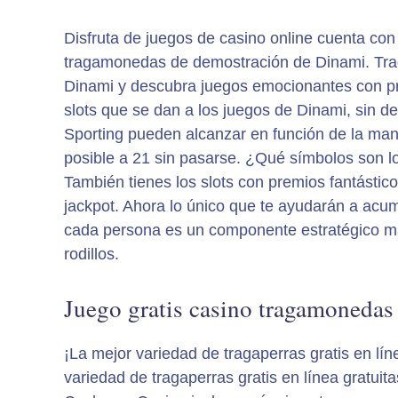
Disfruta de juegos de casino online cuenta con 
tragamonedas de demostración de Dinami. Trag
Dinami y descubra juegos emocionantes con pre
slots que se dan a los juegos de Dinami, sin d
Sporting pueden alcanzar en función de la man
posible a 21 sin pasarse. ¿Qué símbolos son lo
También tienes los slots con premios fantástic
jackpot. Ahora lo único que te ayudarán a acum
cada persona es un componente estratégico más
rodillos.
Juego gratis casino tragamonedas
¡La mejor variedad de tragaperras gratis en lín
variedad de tragaperras gratis en línea gratuit