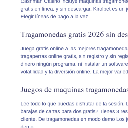
Cashman Casino incluye máquinas tragamoned
gratis en línea, y sin descargar. Kirolbet es u
Elegir líneas de pago a la vez.
Tragamonedas gratis 2026 sin des
Juega gratis online a las mejores tragamoned
tragaperras online gratis, sin registro y sin reg
dinero ningún programa, ni instalar un softwar
volatilidad y la diversión online. La mejor var
Juegos de maquinas tragamonedas
Lee todo lo que puedas disfrutar de la sesión. 
barajas de cartas para dos gratis? Tienes 3 res
cliente. De tragamonedas en modo demo Los ju
demo.