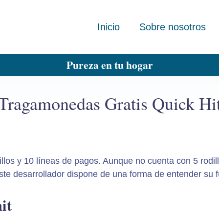
Inicio
Sobre nosotros
Pureza en tu hogar
Tragamonedas Gratis Quick Hi
illos y 10 líneas de pagos. Aunque no cuenta con 5 rodill
 Este desarrollador dispone de una forma de entender su 
it