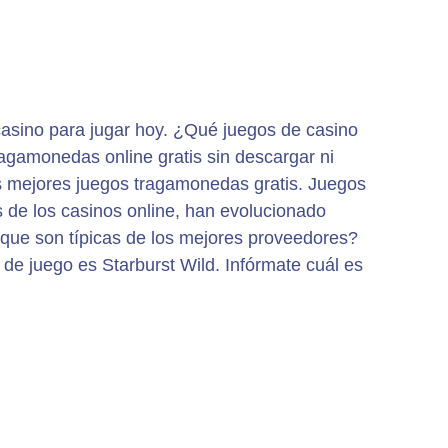
casino para jugar hoy. ¿Qué juegos de casino
tragamonedas online gratis sin descargar ni
los mejores juegos tragamonedas gratis. Juegos
s de los casinos online, han evolucionado
o que son típicas de los mejores proveedores?
e juego es Starburst Wild. Infórmate cuál es