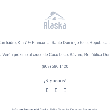
San Isidro, Km 7 ½ Franconia, Santo Domingo Este, República
a Verón próximo al cruce de Coco Loco. Bávaro, República Do
(809) 596 1420
¡Síguenos!
©
Grupo Empresarial Alaska.
2026 - Todos los Derechos Reservados.