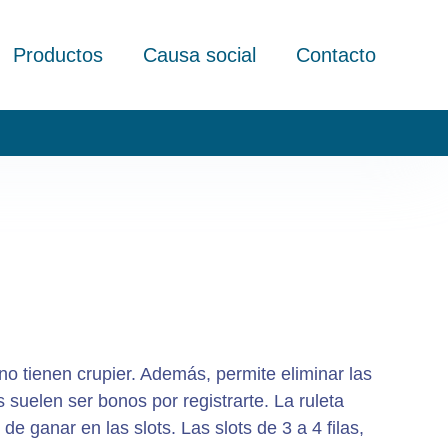
Productos
Causa social
Contacto
no tienen crupier. Además, permite eliminar las
suelen ser bonos por registrarte. La ruleta
 ganar en las slots. Las slots de 3 a 4 filas,