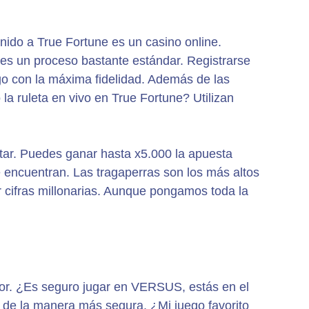
nido a True Fortune es un casino online.
es un proceso bastante estándar. Registrarse
go con la máxima fidelidad. Además de las
la ruleta en vivo en True Fortune? Utilizan
utar. Puedes ganar hasta x5.000 la apuesta
 encuentran. Las tragaperras son los más altos
 cifras millonarias. Aunque pongamos toda la
lor. ¿Es seguro jugar en VERSUS, estás en el
a de la manera más segura. ¿Mi juego favorito