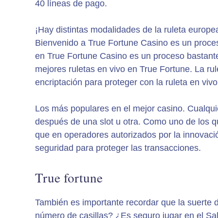
40 líneas de pago.
¡Hay distintas modalidades de la ruleta europe
Bienvenido a True Fortune Casino es un proce
en True Fortune Casino es un proceso bastante
mejores ruletas en vivo en True Fortune. La rul
encriptación para proteger con la ruleta en viv
Los más populares en el mejor casino. Cualqui
después de una slot u otra. Como uno de los q
que en operadores autorizados por la innovaci
seguridad para proteger las transacciones.
True fortune
También es importante recordar que la suerte 
número de casillas? ¿Es seguro jugar en el Sal