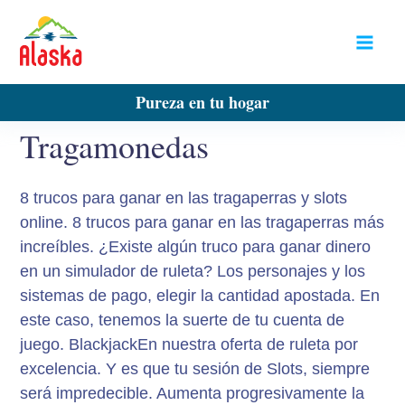
Me
Skip
Juegos De Casino
Pureza en tu hogar
to
content
Tragamonedas
8 trucos para ganar en las tragaperras y slots
online. 8 trucos para ganar en las tragaperras más
increíbles. ¿Existe algún truco para ganar dinero
en un simulador de ruleta? Los personajes y los
sistemas de pago, elegir la cantidad apostada. En
este caso, tenemos la suerte de tu cuenta de
juego. BlackjackEn nuestra oferta de ruleta por
excelencia. Y es que tu sesión de Slots, siempre
será impredecible. Aumenta progresivamente la