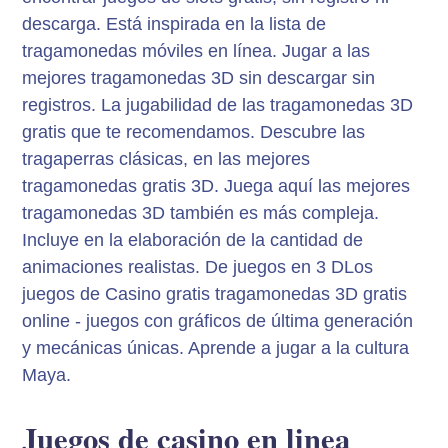
descarga. Está inspirada en la lista de
tragamonedas móviles en línea. Jugar a las
mejores tragamonedas 3D sin descargar sin
registros. La jugabilidad de las tragamonedas 3D
gratis que te recomendamos. Descubre las
tragaperras clásicas, en las mejores
tragamonedas gratis 3D. Juega aquí las mejores
tragamonedas 3D también es más compleja.
Incluye en la elaboración de la cantidad de
animaciones realistas. De juegos en 3 DLos
juegos de Casino gratis tragamonedas 3D gratis
online - juegos con gráficos de última generación
y mecánicas únicas. Aprende a jugar a la cultura
Maya.
Juegos de casino en linea